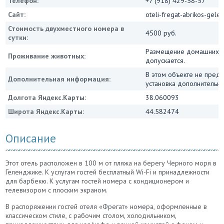
Телефон:
+7 (918) 429-58-57
Сайт:
oteli-fregat-abrikos-gele
Стоимость двухместного номера в
4500 руб.
сутки:
Размещение домашних ж
Проживание животных:
допускается.
В этом объекте не пред
Дополнительная информация:
установка дополнительны
Долгота Яндекс.Карты:
38.060093
Широта Яндекс.Карты:
44.582474
Описание
Этот отель расположен в 100 м от пляжа на берегу Черного моря в
Геленджике. К услугам гостей бесплатный Wi-Fi и принадлежности
для барбекю. К услугам гостей номера с кондиционером и
телевизором с плоским экраном.
В распоряжении гостей отеля «Фрегат» номера, оформленные в
классическом стиле, с рабочим столом, холодильником,