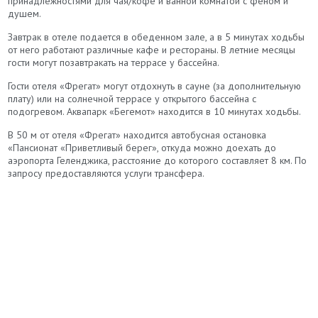
принадлежностями для чая/кофе и ванной комнатой с феном и
душем.
Завтрак в отеле подается в обеденном зале, а в 5 минутах ходьбы
от него работают различные кафе и рестораны. В летние месяцы
гости могут позавтракать на террасе у бассейна.
Гости отеля «Фрегат» могут отдохнуть в сауне (за дополнительную
плату) или на солнечной террасе у открытого бассейна с
подогревом. Аквапарк «Бегемот» находится в 10 минутах ходьбы.
В 50 м от отеля «Фрегат» находится автобусная остановка
«Пансионат «Приветливый берег», откуда можно доехать до
аэропорта Геленджика, расстояние до которого составляет 8 км. По
запросу предоставляются услуги трансфера.