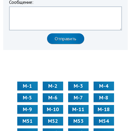
Сообщение:
М-1
М-2
М-3
М-4
М-5
М-6
М-7
М-8
М-9
М-10
М-11
М-18
М51
М52
М53
М54