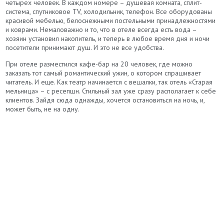
четырех человек. В каждом номере – душевая комната, сплит-
система, спутниковое TV, холодильник, телефон. Все оборудованы
красивой мебелью, белоснежными постельными принадлежностями
и коврами. Немаловажно и то, что в отеле всегда есть вода –
хозяин установил накопитель, и теперь в любое время дня и ночи
посетители принимают душ. И это не все удобства.
При отеле разместился кафе-бар на 20 человек, где можно
заказать тот самый романтический ужин, о котором спрашивает
читатель. И еще. Как театр начинается с вешалки, так отель «Старая
мельница» – с ресепшн. Стильный зал уже сразу располагает к себе
клиентов. Зайдя сюда однажды, хочется остановиться на ночь, и,
может быть, не на одну.