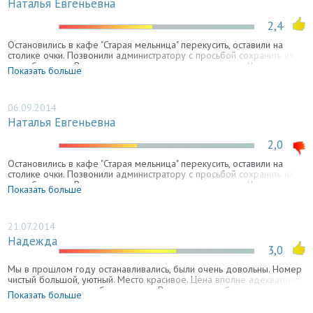
Наталья Евгеньевна
2,4
Остановились в кафе "Старая мельница" перекусить, оставили на
столике очки. Позвонили администратору с просьбой сохранить их,
она обещала... В итоге - за очками приехали, а их нет... Что сказать -
Показать больше
Кущевка!!!Аналогично и у нас. Забыли кофту жены в номере,
спохватились через несколько часов. Позвонили в гостиницу - кофта
такая то... забыли. Да вот в руках держим. Вах... спасибо, поедем
назад заберем. Приезжаем. Нет ничего... извините. ЗЫ - не
06.09.2014
рекомендую.
Наталья Евгеньевна
2,0
Остановились в кафе "Старая мельница" перекусить, оставили на
столике очки. Позвонили администратору с просьбой сохранить их,
она обещала... В итоге - за очками приехали, а их нет... Что сказать -
Показать больше
Кущевка!!!
21.07.2014
Надежда
3,0
Мы в прошлом году останавливались, были очень довольны. Номер
чистый большой, уютный. Место красивое. Цена вполне адекватная.
останавливались на обратном под Воронежем, за большие деньги
Показать больше
был худший номер.