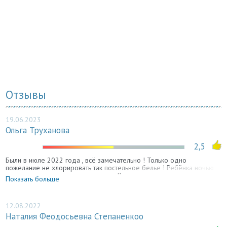
Отзывы
19.06.2023
Ольга Труханова
2,5
Были в июле 2022 года , всё замечательно ! Только одно
пожелание не хлорировать так постельное белье ! Ребёнка ночью
вырвало от резкого запаха хлорки. В остальном всем довольны ,
Показать больше
уютное местечко .
12.08.2022
Наталия Феодосьевна Степаненкоо