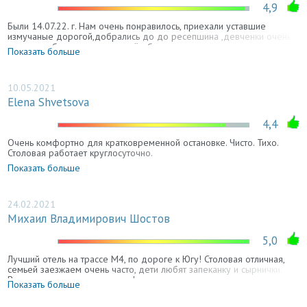
4,9
Были 14.07.22. г. Нам очень понравилось, приехали уставшие
измучаные дорогой,добрались до до ресепшина ,девченки очень
вежливые,быстро заселили,всё объяснили, где что находится,
Показать больше
парковка охраняемая, столовая : на любой вкус, все вкусное на 5
балов. Обслуживание в Старой Мельнице на 5. Всё супер. Спасибо
большое за уютный уголог по трассе м -4. С Москвы удобный съезд
и выезд в сторону Крыма. Территория очень красивая ,как я раньше
10.05.2021
говорила что были уставшие, после ужина прошлись по тиретори, и
Elena Shvetsova
усталость исчезла.
4,4
Очень комфортно для кратковременной остановке. Чисто. Тихо.
Столовая работает круглосуточно.
Показать больше
24.02.2021
Михаил Владимирович Шостов
5,0
Лучший отель на трассе М4, по дороге к Югу! Столовая отличная,
семьей заезжаем очень часто, дети любят запеканку и сырнички.
Вкусно, чисто, в номерах комфортно и уютно, как дома.
Показать больше