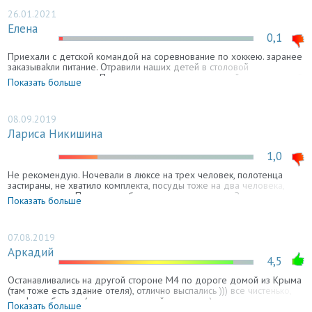
26.01.2021
Елена
0,1
Приехали с детской командой на соревнование по хоккею. заранее
заказываkли питание. Отравили наших детей в столовой
испорченным мясом. Просто ужасно как можно детей кормить такой
Показать больше
едой. Дети поучили сильнейшее травление. Желаем что бы ваш
отель с вашей столовой сгорели а тем тёткам кто готовил не слазить
с унитаза пожизненно.
08.09.2019
Лариса Никишина
1,0
Не рекомендую. Ночевали в люксе на трех человек, полотенца
застираны, не хватило комплекта, посуды тоже на два человека,
только стаканы. Постельное белье далеко не новое. За такие
Показать больше
деньги? Можно найти дешевле на порядок, а сервис будет лучше.
Так говорю, потому что на обратном пути ночевали в другой
гостинице. До сих пор жалею, что поспешила, выбрав эту гостиницу.
07.08.2019
Аркадий
4,5
Останавливались на другой стороне М4 по дороге домой из Крыма
(там тоже есть здание отеля), отлично выспались ))) все чистенько,
комфортабельно (с учетом ценовой категории), утром нас
Показать больше
накормили. Стоянка (150руб), общий душ, в номерах кондиционеры