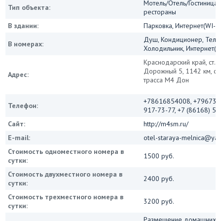
Мотель/Отель/Гостиница/
Тип объекта:
рестораны
В здании:
Парковка, Интернет(WI-FI
Душ, Кондиционер, Теле
В номерах:
Холодильник, Интернет(Wi
Краснодарский край, ст.К
Дорожный 5, 1142 км, ф
Адрес:
трасса М4 Дон
+78616854008, +796730
Телефон:
917-73-77, +7 (86168) 5-
Сайт:
http://m4sm.ru/
E-mail:
otel-staraya-melnica@ya
Стоимость одноместного номера в
1500 руб.
сутки:
Стоимость двухместного номера в
2400 руб.
сутки:
Стоимость трехместного номера в
3200 руб.
сутки:
Размещение домашних 