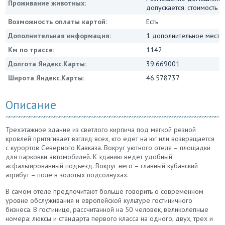
Проживание животных:
допускается. стоимость о
Возможность оплаты картой:
Есть
Дополнительная информация:
1 дополнительное место
Км по трассе:
1142
Долгота Яндекс.Карты:
39.669001
Широта Яндекс.Карты:
46.578737
Описание
Трехэтажное здание из светлого кирпича под мягкой резной
кровлей притягивает взгляд всех, кто едет на юг или возвращается
с курортов Северного Кавказа. Вокруг уютного отеля – площадки
для парковки автомобилей. К зданию ведет удобный
асфальтированный подъезд. Вокруг него – главный кубанский
атрибут – поле в золотых подсолнухах.
В самом отеле предпочитают больше говорить о современном
уровне обслуживания и европейской культуре гостиничного
бизнеса. В гостинице, рассчитанной на 50 человек, великолепные
номера: люксы и стандарта первого класса на одного, двух, трех и