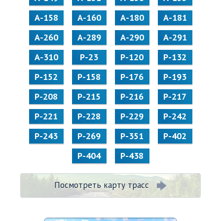
А-158
А-160
А-180
А-181
А-260
А-289
А-290
А-291
А-310
Р-23
Р-120
Р-132
Р-152
Р-158
Р-176
Р-193
Р-208
Р-215
Р-216
Р-217
Р-221
Р-228
Р-229
Р-242
Р-243
Р-269
Р-351
Р-402
Р-404
Р-438
Посмотреть карту трасс