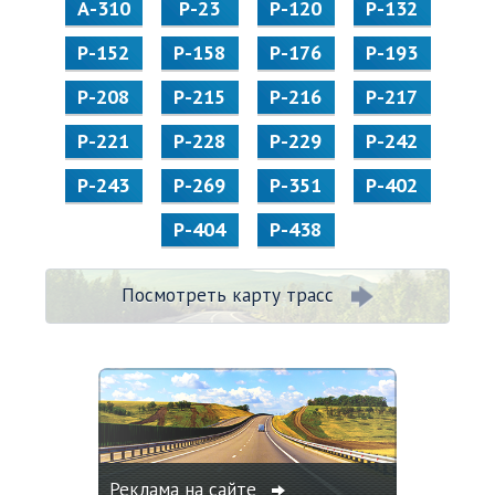
А-310
Р-23
Р-120
Р-132
Р-152
Р-158
Р-176
Р-193
Р-208
Р-215
Р-216
Р-217
Р-221
Р-228
Р-229
Р-242
Р-243
Р-269
Р-351
Р-402
Р-404
Р-438
Посмотреть карту трасс
Реклама на сайте