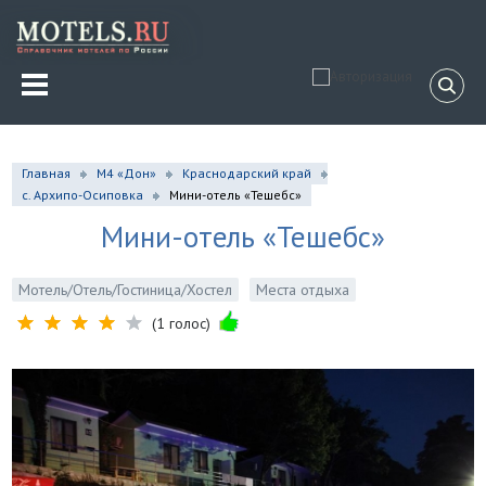
Главная
М4 «Дон»
Краснодарский край
с. Архипо-Осиповка
Мини-отель «Тешебс»
Мини-отель «Тешебс»
Мотель/Отель/Гостиница/Хостел
Места отдыха
(1 голос)