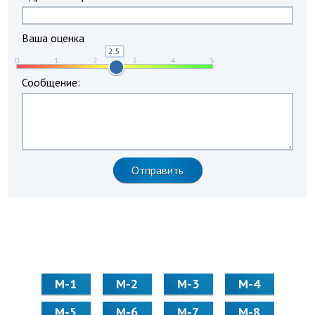
Ваша оценка
Сообщение:
М-1
М-2
М-3
М-4
М-5
М-6
М-7
М-8