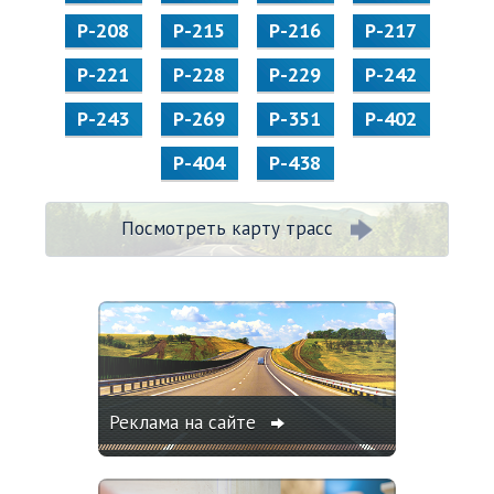
Р-208
Р-215
Р-216
Р-217
Р-221
Р-228
Р-229
Р-242
Р-243
Р-269
Р-351
Р-402
Р-404
Р-438
Посмотреть карту трасс
Реклама на сайте