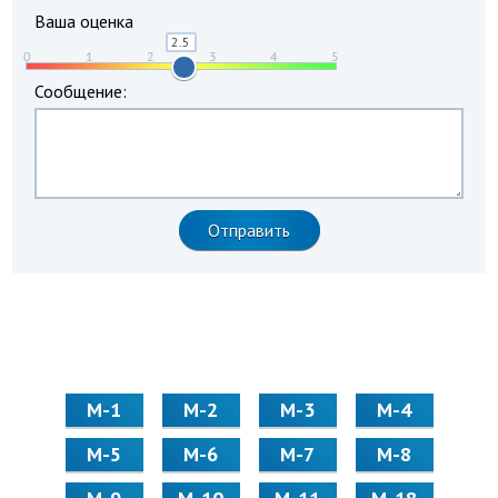
Ваша оценка
Сообщение:
М-1
М-2
М-3
М-4
М-5
М-6
М-7
М-8