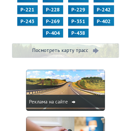
Р-221
Р-228
Р-229
Р-242
Р-243
Р-269
Р-351
Р-402
Р-404
Р-438
Посмотреть карту трасс
Реклама на сайте