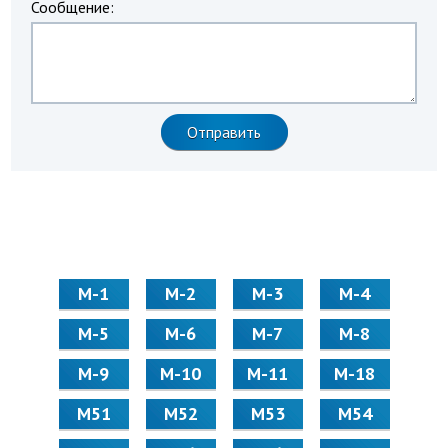
Сообщение:
М-1
М-2
М-3
М-4
М-5
М-6
М-7
М-8
М-9
М-10
М-11
М-18
М51
М52
М53
М54