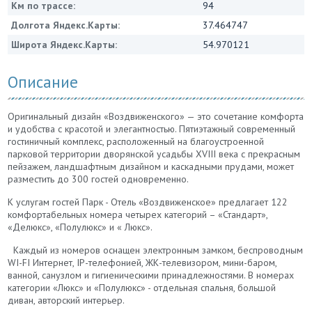
Км по трассе:
94
Долгота Яндекс.Карты:
37.464747
Широта Яндекс.Карты:
54.970121
Описание
Оригинальный дизайн «Воздвиженского» — это сочетание комфорта
и удобства с красотой и элегантностью. Пятиэтажный современный
гостиничный комплекс, расположенный на благоустроенной
парковой территории дворянской усадьбы XVIII века с прекрасным
пейзажем, ландшафтным дизайном и каскадными прудами, может
разместить до 300 гостей одновременно.
К услугам гостей Парк - Отель «Воздвиженское» предлагает 122
комфортабельных номера четырех категорий – «Стандарт»,
«Делюкс», «Полулюкс» и « Люкс».
Каждый из номеров оснащен электронным замком, беспроводным
WI-FI Интернет, IP-телефонией, ЖК-телевизором, мини-баром,
ванной, санузлом и гигиеническими принадлежностями. В номерах
категории «Люкс» и «Полулюкс» - отдельная спальня, большой
диван, авторский интерьер.