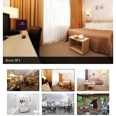
Фото №1