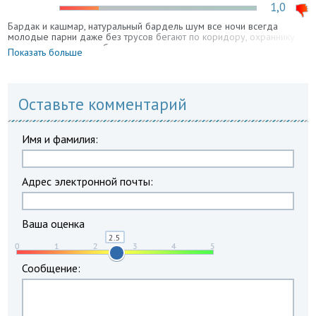
1,0
Бардак и кашмар, натуральный бардель шум все ночи всегда
молодые парни даже без трусов бегают по коридору, охраннику
дело нет кто днем работает ночью отдахнуть невозможно плюс
Показать больше
тараканы табуном гуляют в конатах сырость
Оставьте комментарий
Имя и фамилия:
Адрес электронной почты:
Ваша оценка
Сообщение: