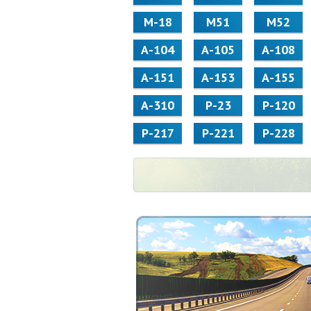
М-18
М51
М52
А-104
А-105
А-108
А-151
А-153
А-155
А-310
Р-23
Р-120
Р-217
Р-221
Р-228