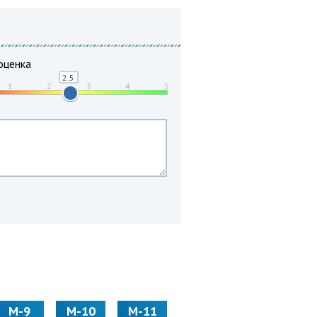
оценка
М-9
М-10
М-11