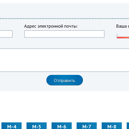
Адрес электронной почты:
Ваша 
М-4
М-5
М-6
М-7
М-8