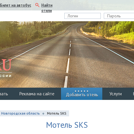
Найти
Билет на автобус
отели
вать
Реклама на сайте
Услуги
Добавить отель
Новгородская область
Мотель SKS
Мотель SKS