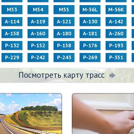
М53
М54
М55
M-56L
M-56K
А-114
А-119
А-121
А-130
А-142
А-158
А-160
А-180
А-181
А-260
Р-132
Р-152
Р-158
Р-176
Р-193
Р-229
Р-242
Р-243
Р-269
Р-351
Посмотреть карту трасс