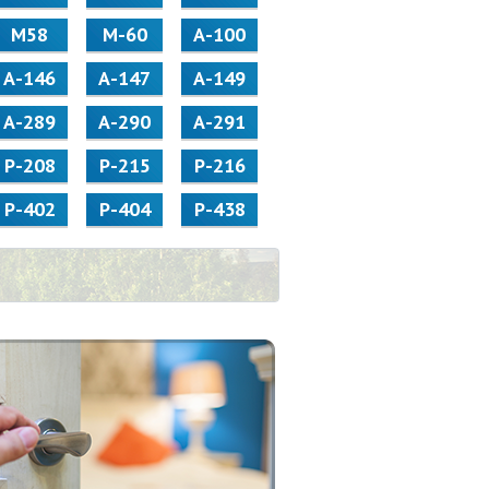
М58
M-60
А-100
А-146
А-147
А-149
А-289
А-290
А-291
Р-208
Р-215
Р-216
Р-402
Р-404
Р-438