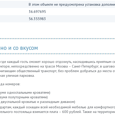
В этом объекте не предусмотрена установка дополни
36.697695
56.355983
но и со вкусом
у, где каждый гость сможет хорошо отдохнуть, насладившись приятным
кторе, непосредственно на трассе Москва – Санкт-Петербург, в шаговой
очитающим общественный транспорт, без проблем добраться до места о
ная уличная парковка.
ида номеров:
двумя односпальными кроватями)
двумя полуторными кроватями)
й двуспальной кроватью и раскладным диваном)
ндартам, каждый оснащен всей необходимой мебелью для комфортного
тельного постояльца взимается плата – 600 рублей. Также на территори