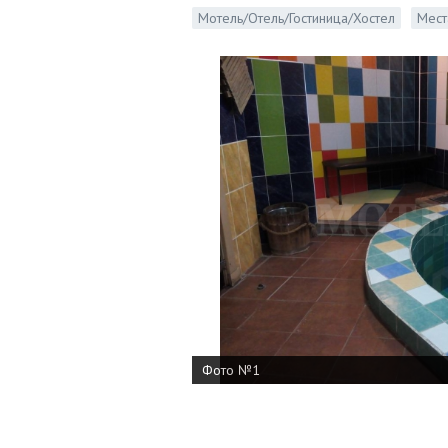
Мотель/Отель/Гостиница/Хостел
Мест
Фото №1