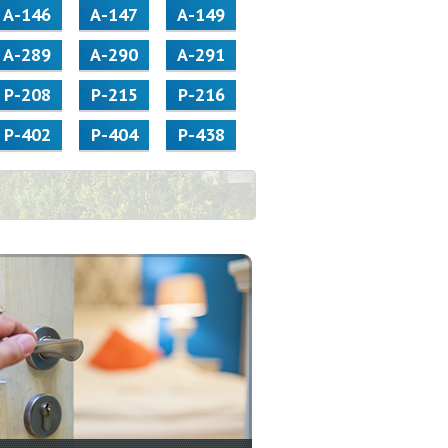
А-146
А-147
А-149
А-289
А-290
А-291
Р-208
Р-215
Р-216
Р-402
Р-404
Р-438