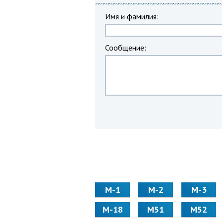
Имя и фамилия:
Сообщение:
М-1
М-2
М-3
М-18
М51
М52