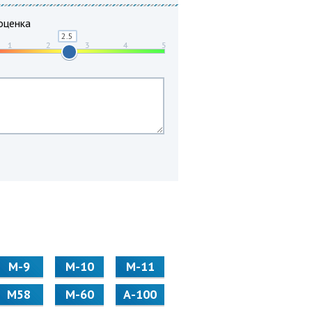
оценка
М-9
М-10
М-11
М58
M-60
А-100