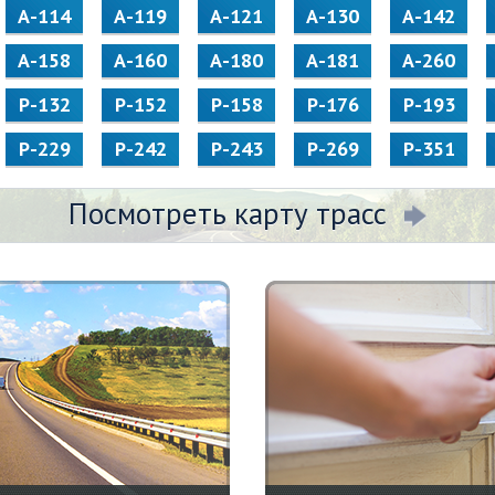
А-114
А-119
А-121
А-130
А-142
А-158
А-160
А-180
А-181
А-260
Р-132
Р-152
Р-158
Р-176
Р-193
Р-229
Р-242
Р-243
Р-269
Р-351
Посмотреть карту трасс