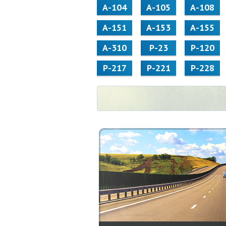
А-104
А-105
А-108
А-151
А-153
А-155
А-310
Р-23
Р-120
Р-217
Р-221
Р-228