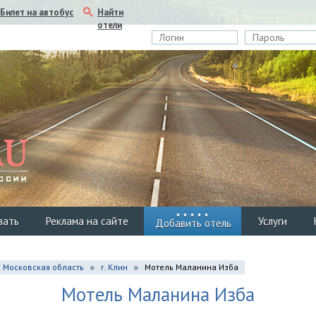
Найти
Билет на автобус
отели
вать
Реклама на сайте
Услуги
Добавить отель
Московская область
г. Клин
Мотель Маланина Изба
Мотель Маланина Изба