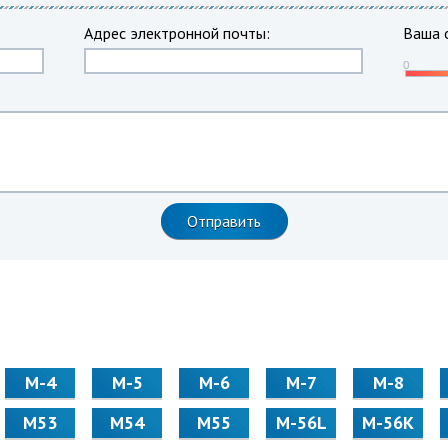
Адрес электронной почты:
Ваша 
М-4
М-5
М-6
М-7
М-8
М53
М54
М55
M-56L
M-56K