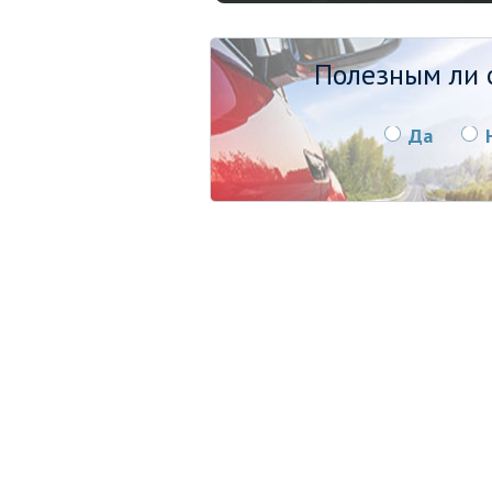
Полезным ли о
Да