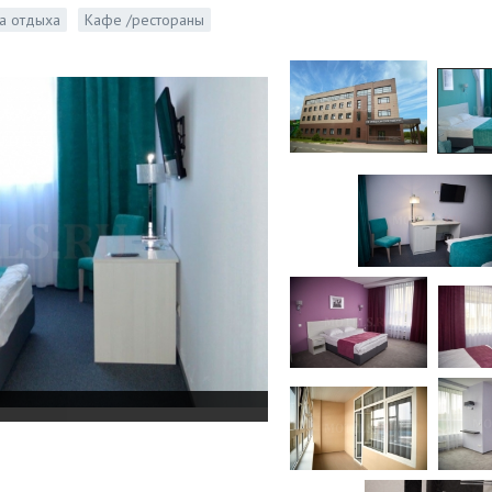
а отдыха
Кафе /рестораны