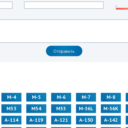
М-4
М-5
М-6
М-7
М-8
М53
М54
М55
M-56L
M-56K
А-114
А-119
А-121
А-130
А-142