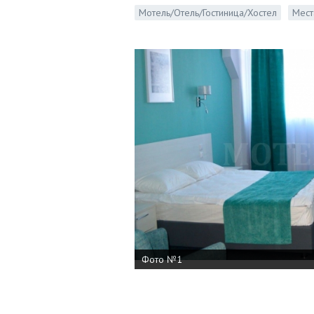
Мотель/Отель/Гостиница/Хостел
Мест
Фото №1