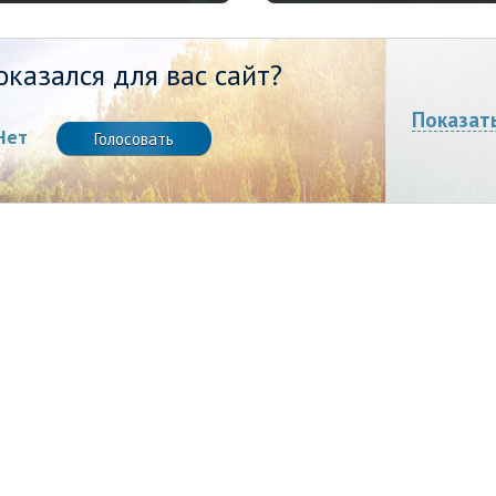
казался для вас сайт?
Показат
Нет