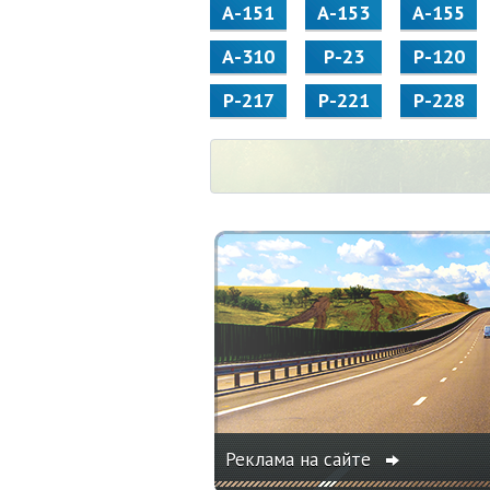
А-151
А-153
А-155
А-310
Р-23
Р-120
Р-217
Р-221
Р-228
Реклама на сайте