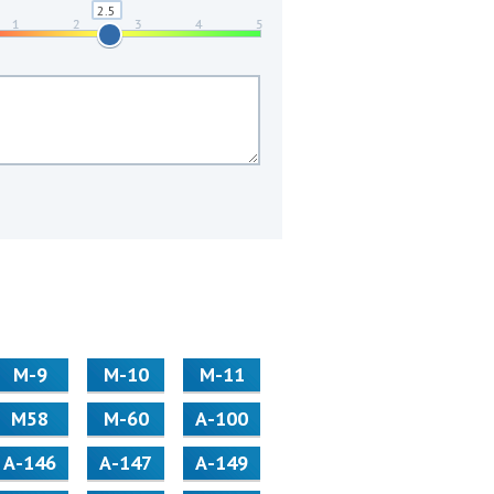
М-9
М-10
М-11
М58
M-60
А-100
А-146
А-147
А-149