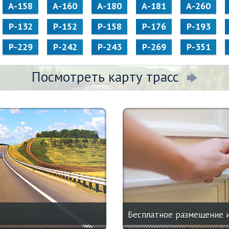
А-158
А-160
А-180
А-181
А-260
Р-132
Р-152
Р-158
Р-176
Р-193
Р-229
Р-242
Р-243
Р-269
Р-351
Посмотреть карту трасс
Бесплатное размещение 