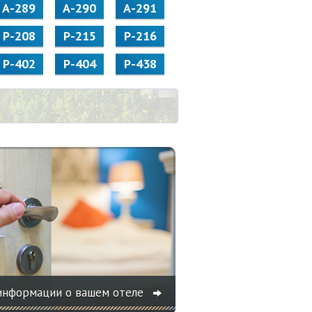
А-289
А-290
А-291
Р-208
Р-215
Р-216
Р-402
Р-404
Р-438
информации о вашем отеле