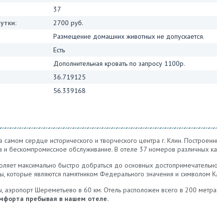
37
утки:
2700 руб.
Размещение домашних животных не допускается.
Есть
Дополнительная кровать по запросу 1100р.
36.719125
56.339168
в самом сердце исторического и творческого центра г. Клин. Построен
ва и бескомпромиссное обслуживание. В отеле 37 номеров различных ка
ляет максимально быстро добраться до основных достопримечательно
ды, которые являются памятником Федерального значения и символом Кл
ы, аэропорт Шереметьево в 60 км. Отель расположен всего в 200 метра
мфорта пребывая в нашем отеле.