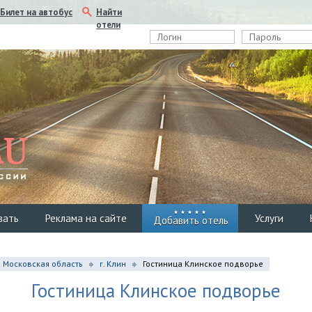
Найти
Билет на автобус
отели
вать
Реклама на сайте
Услуги
Добавить отель
Московская область
г. Клин
Гостиница Клинское подворье
Гостиница Клинское подворье