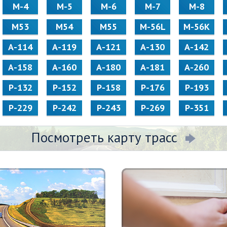
М-4
М-5
М-6
М-7
М-8
М53
М54
М55
M-56L
M-56K
А-114
А-119
А-121
А-130
А-142
А-158
А-160
А-180
А-181
А-260
Р-132
Р-152
Р-158
Р-176
Р-193
Р-229
Р-242
Р-243
Р-269
Р-351
Посмотреть карту трасс