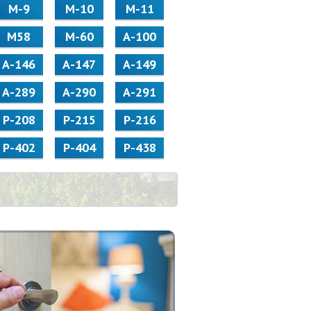
М-9
М-10
М-11
М58
M-60
А-100
А-146
А-147
А-149
А-289
А-290
А-291
Р-208
Р-215
Р-216
Р-402
Р-404
Р-438