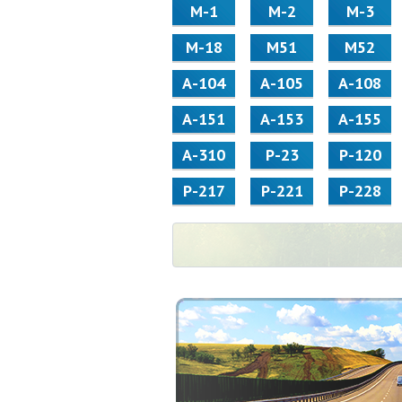
М-1
М-2
М-3
М-18
М51
М52
А-104
А-105
А-108
А-151
А-153
А-155
А-310
Р-23
Р-120
Р-217
Р-221
Р-228