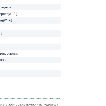
а отдыха
ернет(WI-FI)
т(Wi-Fi)
2
31
опускается.
00р.
жете арендовать номер и на неделю, и