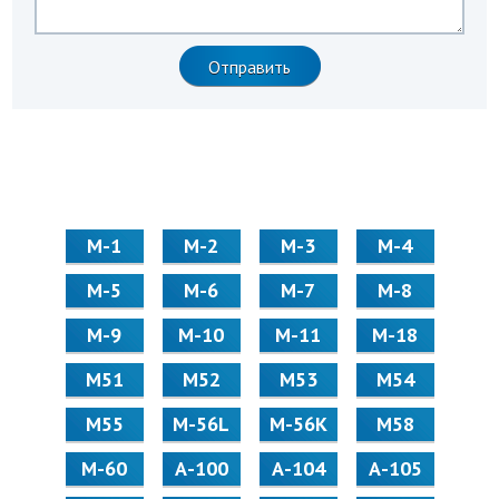
М-1
М-2
М-3
М-4
М-5
М-6
М-7
М-8
М-9
М-10
М-11
М-18
М51
М52
М53
М54
М55
M-56L
M-56K
М58
M-60
А-100
А-104
А-105