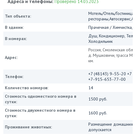
Адреса и телефоны:
Проверено 14.03.2023
Мотель/Отель/Гостиница/
Тип объекта:
рестораны,Автосервис,А
В здании:
Прачечная / Химчистка, 
Душ, Кондиционер, Теле
В номерах:
Холодильник
Россия, Смоленская обл.,
д. Мушковичи, трасса М-1
Адрес:
км.
+7 (48143) 9‒55‒20 +7 (
Телефон:
+7‒915‒653‒77‒00
Количество номеров:
14
Стоимость одноместного номера в
1500 руб.
сутки:
Стоимость двухместного номера в
1600 руб.
сутки:
Размещение домашних ж
Проживание животных:
допускается