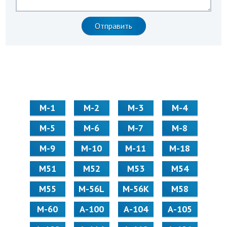
М-1
М-2
М-3
М-4
М-5
М-6
М-7
М-8
М-9
М-10
М-11
М-18
М51
М52
М53
М54
М55
M-56L
M-56K
М58
M-60
А-100
А-104
А-105