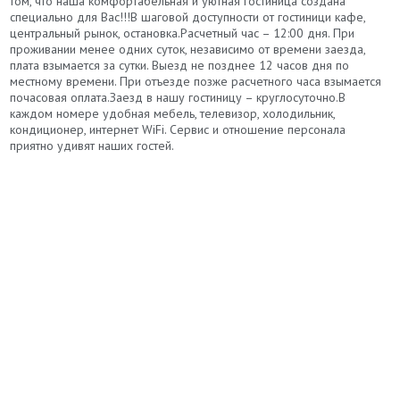
том, что наша комфортабельная и уютная гостиница создана
специально для Вас!!!В шаговой доступности от гостиници кафе,
центральный рынок, остановка.Расчетный час – 12:00 дня. При
проживании менее одних суток, независимо от времени заезда,
плата взымается за сутки. Выезд не позднее 12 часов дня по
местному времени. При отъезде позже расчетного часа взымается
почасовая оплата.Заезд в нашу гостиницу – круглосуточно.В
каждом номере удобная мебель, телевизор, холодильник,
кондиционер, интернет WiFi. Сервис и отношение персонала
приятно удивят наших гостей.