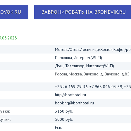
OVOK.RU
ЗАБРОНИРОВАТЬ НА BRONEVIK.RU
.03.2023
Мотель/Отель/Гостиница/Хостел,Кафе /р
Парковка, Интернет(WI-FI)
Душ, Телевизор, Интернет(Wi-Fi)
Россия, Москва, Внуково, д. Внуково, д.85
+7 926 159‑29-36, +7 968 846‑03-39, +7
http://borthotel.ru
booking@borthotel.ru
утки:
3150 руб.
утки:
5000 руб.
Есть