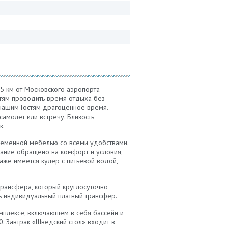
 5 км от Московского аэропорта
стям проводить время отдыха без
нашим Гостям драгоценное время.
амолет или встречу. Близость
к.
еменной мебелью со всеми удобствами.
мание обращено на комфорт и условия,
аже имеется кулер с питьевой водой,
трансфера, который круглосуточно
ь индивидуальный платный трансфер.
омплексе, включающем в себя бассейн и
0. Завтрак «Шведский стол» входит в