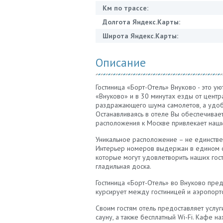
Км по трассе:
Долгота Яндекс.Карты:
Широта Яндекс.Карты:
Описание
Гостиница «Борт-Отель» Внуково - это у
«Внуково» и в 30 минутах езды от цент
раздражающего шума самолетов, а удобн
Останавливаясь в отеле Вы обеспечивает
расположения к Москве привлекает наш
Уникальное расположение – не единств
Интерьер номеров выдержан в едином ст
которые могут удовлетворить наших гост
гладильная доска.
Гостиница «Борт-Отель» во Внуково пред
курсирует между гостиницей и аэропорт
Своим гостям отель предоставляет услуг
сауну, а также бесплатный Wi-Fi. Кафе н