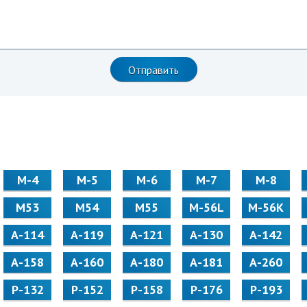
М-4
М-5
М-6
М-7
М-8
М53
М54
М55
M-56L
M-56K
А-114
А-119
А-121
А-130
А-142
А-158
А-160
А-180
А-181
А-260
Р-132
Р-152
Р-158
Р-176
Р-193