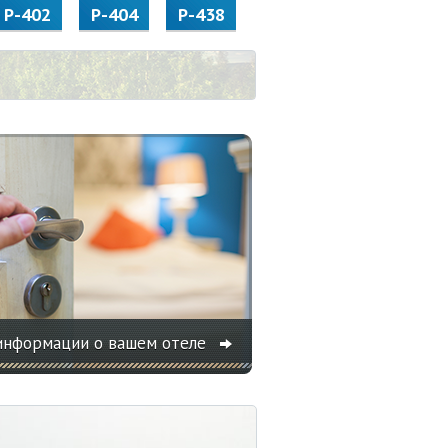
Р-402
Р-404
Р-438
информации о вашем отеле