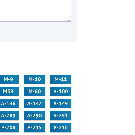
М-9
М-10
М-11
М58
M-60
А-100
А-146
А-147
А-149
А-289
А-290
А-291
Р-208
Р-215
Р-216