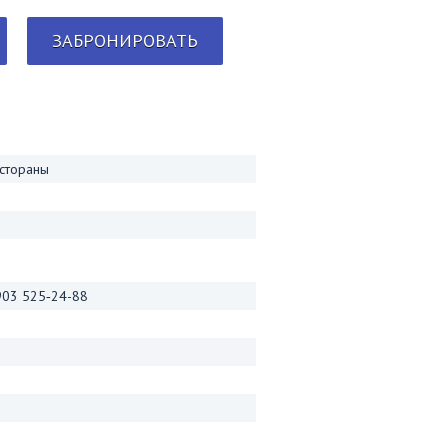
ЗАБРОНИРОВАТЬ
естораны
 903 525‑24-88