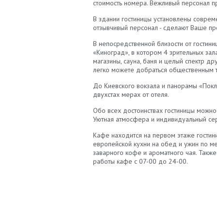
стоимость номера. Вежливый персонал п
В здании гостиницы установлены соврем
отзывчивый персонал - сделают Ваше п
В непосредственной близости от гостини
«Киноград», в котором 4 зрительных зала
магазины, сауна, баня и целый спектр д
легко можете добраться общественным 
До Киевского вокзала и панорамы «Покл
двухстах мерах от отеля.
Обо всех достоинствах гостиницы можно
Уютная атмосфера и индивидуальный се
Кафе находится на первом этаже гостин
европейской кухни на обед и ужин по 
заварного кофе и ароматного чая. Также
работы кафе с 07-00 до 24-00.