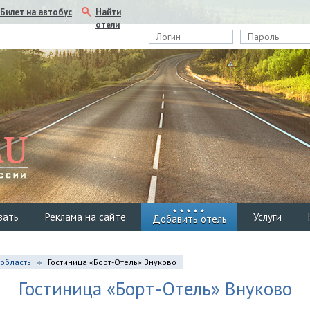
Найти
Билет на автобус
отели
вать
Реклама на сайте
Услуги
Добавить отель
 область
Гостиница «Борт-Отель» Внуково
Гостиница «Борт-Отель» Внуково