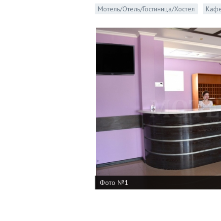
Мотель/Отель/Гостиница/Хостел
Кафе
Фото №1