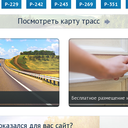
Р-229
Р-242
Р-243
Р-269
Р-351
Посмотреть карту трасс
Бесплатное размещение 
казался для вас сайт?