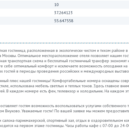
10
37.264123
55.647558
ютная гостиница, расположенная в экологически чистом и тихом районе в
ра Москвы. Оптимальное месторасположение отеля позволяет нашим го
ая транспортная схема и бесплатный гостиничный трансфер экономят 
е себе оптимальный комфорт и исключаете возможность опоздания на с
их гостей в периоды проведения российских и международных выставо
енный плюс нашей гостиницы! Комфортабельные номера оснащены совр
иле, использована мебель светлых и теплых тонов. Здесь главное вни
ей. В каждом номере есть фен, телевизор и холодильник. На каждом эт
оставляет гостям возможность воспользоваться услугами собственного 
ом Внуково. Уважаемые гости! По вашей заявке мы можем предоставит
и салона-парикмахерской, спортивный зал, отдых в оздоровительном к
аходится на первом этаже гостиницы. Часы работы кафе с 07-00 до 24-0