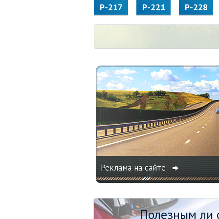
Р-217
Р-221
Р-228
Реклама на сайте
Полезным ли о