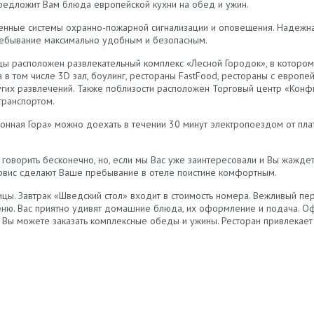
редложит Вам блюда европейской кухни на обед и ужин.
енные системы охранно-пожарной сигнализации и оповещения. Надежна
ребывание максимально удобным и безопасным.
цы расположен развлекательный комплекс «Лесной Городок», в котором
 в том числе 3D зал, боулинг, рестораны FastFood, рестораны с европей
ругих развлечений. Также поблизости расположен Торговый центр «Кон
транспортом.
онная Гора» можно доехать в течении 30 минут электропоездом от пл
 говорить бесконечно, но, если мы Вас уже заинтересовали и Вы жажде
рвис сделают Ваше пребывание в отеле поистине комфортным.
ицы. Завтрак «Шведский стол» входит в стоимость номера. Вежливый п
меню. Вас приятно удивят домашние блюда, их оформление и подача. 
 Вы можете заказать комплексные обеды и ужины. Ресторан привлекает 