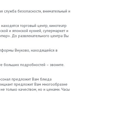
я служба безопасности, внимательный и
 находятся торговый центр, кинотеатр
ской и японской кухней, супермаркет и
фитюр». До развлекательного центра Вы
атформы Внуково, находящейся в
те больших подробностей – звоните.
ерсонал предложит Вам блюда
Официант предложит Вам многообразие
не только качеством, но и ценами. Часы