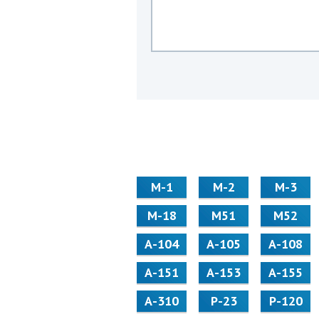
М-1
М-2
М-3
М-18
М51
М52
А-104
А-105
А-108
А-151
А-153
А-155
А-310
Р-23
Р-120