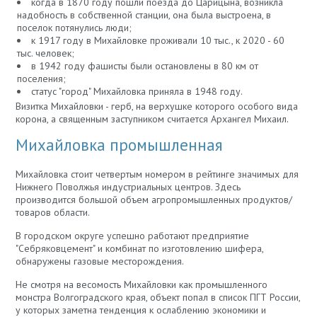
когда в 1870 году пошли поезда до Царицына, возникла
надобность в собственной станции, она была выстроена, в
поселок потянулись люди;
к 1917 году в Михайловке проживали 10 тыс., к 2020 - 60
тыс. человек;
в 1942 году фашисты были остановлены в 80 км от
поселения;
статус "город" Михайловка приняла в 1948 году.
Визитка Михайловки - герб, на верхушке которого особого вида
корона, а священным заступником считается Архангел Михаил.
Михайловка промышленная
Михайловка стоит четвертым номером в рейтинге значимых для
Нижнего Поволжья индустриальных центров. Здесь
производится большой объем агропромышленных продуктов/
товаров области.
В городском округе успешно работают предприятие
"Себряковцемент" и комбинат по изготовлению шифера,
обнаружены газовые месторождения.
Не смотря на весомость Михайловки как промышленного
монстра Волгоградского края, объект попал в список ПГТ России,
у которых заметна тенденция к ослаблению экономики и