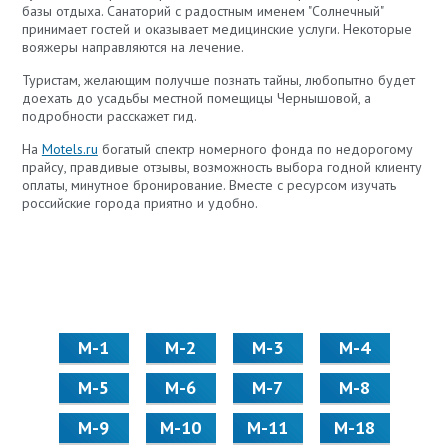
базы отдыха. Санаторий с радостным именем "Солнечный"
принимает гостей и оказывает медицинские услуги. Некоторые
вояжеры направляются на лечение.
Туристам, желающим получше познать тайны, любопытно будет
доехать до усадьбы местной помещицы Чернышовой, а
подробности расскажет гид.
На
Motels.ru
богатый спектр номерного фонда по недорогому
прайсу, правдивые отзывы, возможность выбора годной клиенту
оплаты, минутное бронирование. Вместе с ресурсом изучать
российские города приятно и удобно.
М-1
М-2
М-3
М-4
М-5
М-6
М-7
М-8
М-9
М-10
М-11
М-18