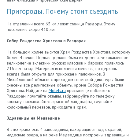
евангелистская и протестантская церкви.
Пригороды. Почему стоит съездить
На отдалении всего 65 км лежит станица Раздоры. Этому
поселению скоро 430 лет.
Собор Рождества Христова в Раздорах
На большом холме высится Храм Рождества Христова, которому
более 4 веков. Первая церковь была из дерева. Белокаменное
великолепие эклектики русских классики и барокко появилось
216 лет назад. Материал исполнения менялся, но церковь
всегда была открыта для прихожан и паломников. В
Михайловской области с приходом советской диктатуры были
снесены все религиозные объекты, кроме Собора Рождества
Христова. Найдите на
Motels.ru
пристанище поближе к
Раздорам, почитайте отзывы, забронируйте по телефону
комнату, наслаждайтесь красотой ландшафта, слушайте
колокольный перезвон, приходите в храм.
Здравницы на Медведице
В этих краях есть 4 заповедника, находящиеся под охраной,
чудесные озера, а на реке Медведице построены здравницы и