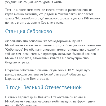
ухудшению социального уровня жизни.
Тем не менее симпатичное место отлично расположено: на
карте можно заметить, что рядом в Михайловкой пробегает
трасса "Москва-Волгоград", несложно доехать до юга РФ, можно
попасть в атмосферную Среднюю Азию.
Станция Себряково
Любопытно, что основной железнодорожный пункт в
Михайловке назван не по имени города. Станция имеет название
"Себряково". Но оба наименования имеют отношение в одной и
той же личности; степные просторы осваивал бывший комдив
Михаил Себряков, вложивший капитал в благоустройство
будущего града.
Открытие собственно станции случилось в 1871 году, чуть
раньше пошли составы от Грязей Липецкой области до
Царицына (ныне Волгограда).
В годы Великой Отечественной
С самых первых дней Великой Отечественной войны в
Михайловке началась массовая мобилизация; на фронт ушли
почти 10400 человек.