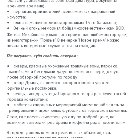
области устанавливалась советская диктатура, документы
военного времени);
вернисаж произведений всевозможных направлений
искусства;
плита-памятник железнодорожникам 15-го батальона;
Вечный огонь, мемориал бойцам-соотечественникам ВОВ.
Жители Михайловки узнают, что произошло любимом городке,
из многотиражки "Призыв". В вечерке "Новое время" можно
почитать интересные случаи из жизни граждан.
Где погулять, куда сходить вечером:
скверы, красивые ухоженные травяные зоны, парки со
скамейками и беседками дадут возможность передохнуть
после обзорной прогулки по городу;
театр Драмы, на помосте которого можно увидеть
оригинальные постановки;
певцы, танцоры, чтецы Народного театра развлекут гостей
городка концертами;
любители спортивных мероприятий могут понаблюдать за
тренировками и игрой юных футболистов городской команды.
С тем, где поесть качественную еду по доброй цене, не
возникнет загвоздки: рестораны и кофейни рады посетителям
В городе довольно много религиозных объектов, есть