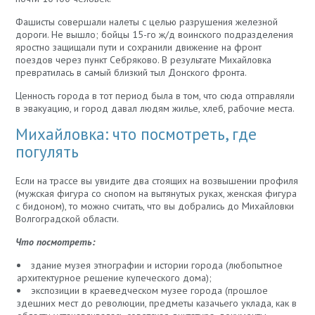
Фашисты совершали налеты с целью разрушения железной
дороги. Не вышло; бойцы 15-го ж/д воинского подразделения
яростно защищали пути и сохранили движение на фронт
поездов через пункт Себряково. В результате Михайловка
превратилась в самый близкий тыл Донского фронта.
Ценность города в тот период была в том, что сюда отправляли
в эвакуацию, и город давал людям жилье, хлеб, рабочие места.
Михайловка: что посмотреть, где
погулять
Если на трассе вы увидите два стоящих на возвышении профиля
(мужская фигура со снопом на вытянутых руках, женская фигура
с бидоном), то можно считать, что вы добрались до Михайловки
Волгоградской области.
Что посмотреть:
здание музея этнографии и истории города (любопытное
архитектурное решение купеческого дома);
экспозиции в краеведческом музее города (прошлое
здешних мест до революции, предметы казачьего уклада, как в