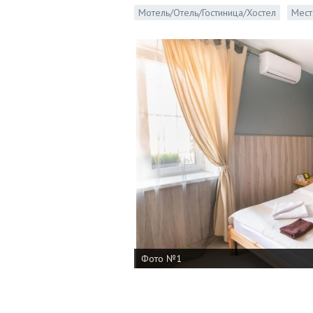
Мотель/Отель/Гостиница/Хостел
Мест
Фото №1