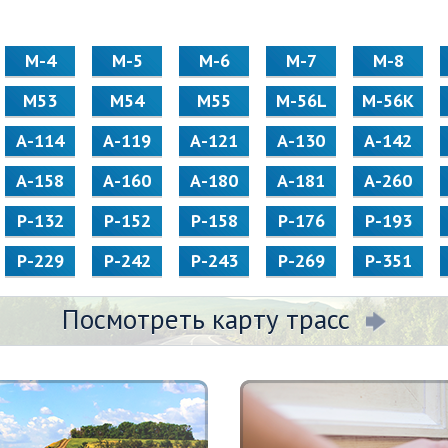
М-4
М-5
М-6
М-7
М-8
М53
М54
М55
M-56L
M-56K
А-114
А-119
А-121
А-130
А-142
А-158
А-160
А-180
А-181
А-260
Р-132
Р-152
Р-158
Р-176
Р-193
Р-229
Р-242
Р-243
Р-269
Р-351
Посмотреть карту трасс