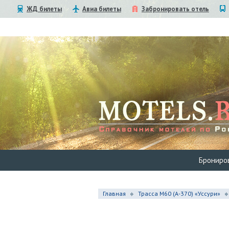
ЖД билеты
Авиа билеты
Забронировать отель
Брониро
Главная
Трасса М60 (А-370) «Уссури»