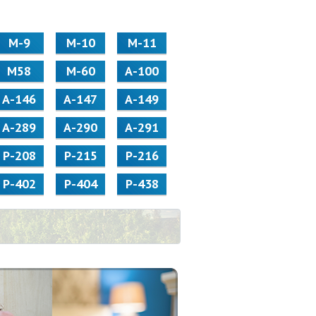
М-9
М-10
М-11
М58
M-60
А-100
А-146
А-147
А-149
А-289
А-290
А-291
Р-208
Р-215
Р-216
Р-402
Р-404
Р-438