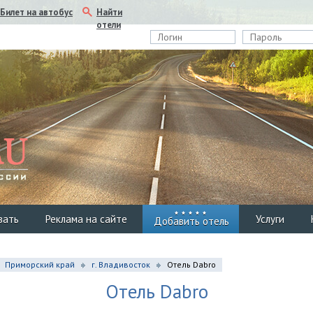
Найти
Билет на автобус
отели
вать
Реклама на сайте
Услуги
Добавить отель
Приморский край
г. Владивосток
Отель Dabro
Отель Dabro