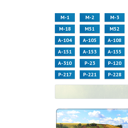
М-1
М-2
М-3
М-18
М51
М52
А-104
А-105
А-108
А-151
А-153
А-155
А-310
Р-23
Р-120
Р-217
Р-221
Р-228