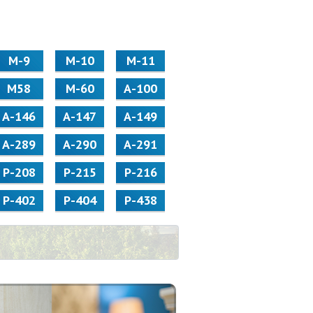
М-9
М-10
М-11
М58
M-60
А-100
А-146
А-147
А-149
А-289
А-290
А-291
Р-208
Р-215
Р-216
Р-402
Р-404
Р-438