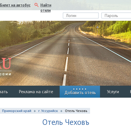
Найти
Билет на автобус
отели
вать
Реклама на сайте
Услуги
Добавить отель
Приморский край
г. Уссурийск
Отель Чеховъ
Отель Чеховъ