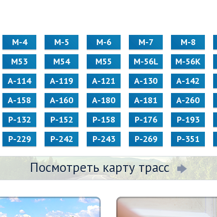
М-4
М-5
М-6
М-7
М-8
М53
М54
М55
M-56L
M-56K
А-114
А-119
А-121
А-130
А-142
А-158
А-160
А-180
А-181
А-260
Р-132
Р-152
Р-158
Р-176
Р-193
Р-229
Р-242
Р-243
Р-269
Р-351
Посмотреть карту трасс