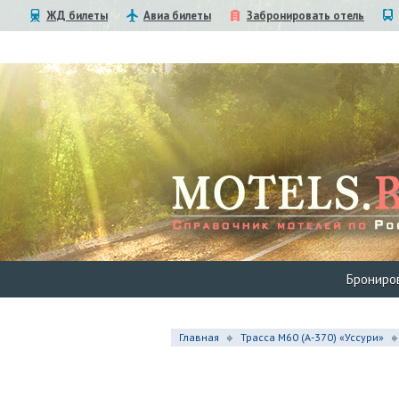
ЖД билеты
Авиа билеты
Забронировать отель
Брониро
Главная
Трасса М60 (А-370) «Уссури»