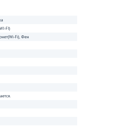
ха
WI-FI)
нет(Wi-Fi), Фен
ается.