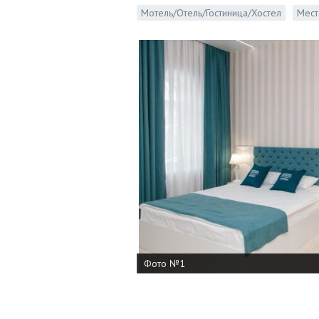
Мотель/Отель/Гостиница/Хостел
Мест
Фото №1