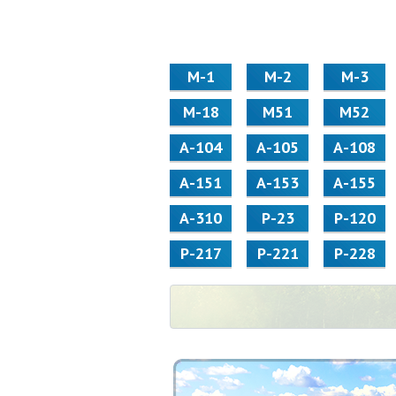
М-1
М-2
М-3
М-18
М51
М52
А-104
А-105
А-108
А-151
А-153
А-155
А-310
Р-23
Р-120
Р-217
Р-221
Р-228