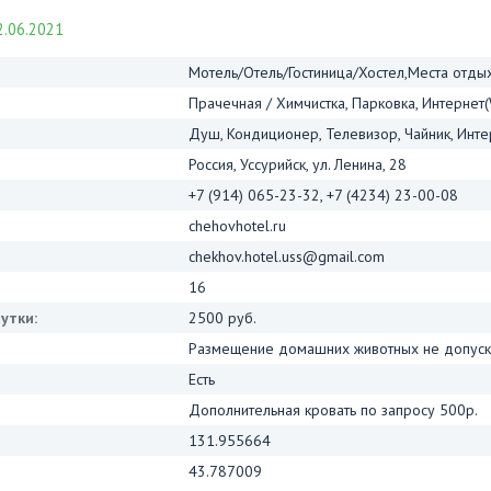
.06.2021
Мотель/Отель/Гостиница/Хостел,Места отды
Прачечная / Химчистка, Парковка, Интернет(
Душ, Кондиционер, Телевизор, Чайник, Интер
Россия, Уссурийск, ул. Ленина, 28
+7 (914) 065-23-32, +7 (4234) 23-00-08
chehovhotel.ru
chekhov.hotel.uss@gmail.com
16
утки:
2500 руб.
Размещение домашних животных не допуск
Есть
Дополнительная кровать по запросу 500р.
131.955664
43.787009