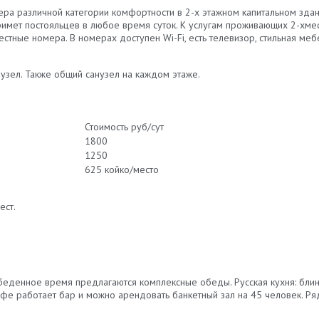
ра различной категории комфортности в 2-х этажном капитальном здан
римет постояльцев в любое время суток. К услугам проживающих 2-хм
естные номера. В номерах доступен Wi-Fi, есть телевизор, стильная ме
нузел. Также общий санузел на каждом этаже.
Стоимость руб/сут
1800
1250
625 койко/место
ест.
беденное время предлагаются комплексные обеды. Русская кухня: блинч
фе работает бар и можно арендовать банкетный зал на 45 человек. Ря