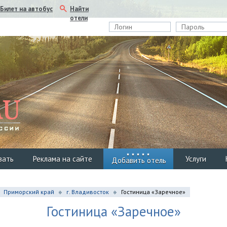
Найти
Билет на автобус
отели
вать
Реклама на сайте
Услуги
Добавить отель
Приморский край
г. Владивосток
Гостиница «Заречное»
Гостиница «Заречное»