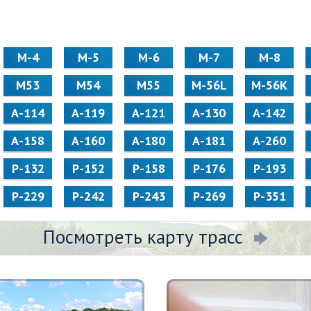
М-4
М-5
М-6
М-7
М-8
М53
М54
М55
M-56L
M-56K
А-114
А-119
А-121
А-130
А-142
А-158
А-160
А-180
А-181
А-260
Р-132
Р-152
Р-158
Р-176
Р-193
Р-229
Р-242
Р-243
Р-269
Р-351
Посмотреть карту трасс