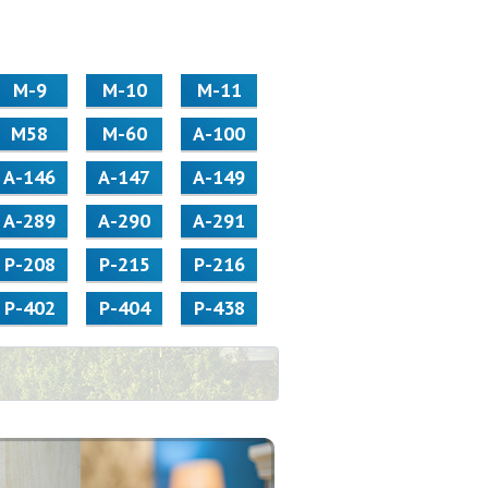
М-9
М-10
М-11
М58
M-60
А-100
А-146
А-147
А-149
А-289
А-290
А-291
Р-208
Р-215
Р-216
Р-402
Р-404
Р-438