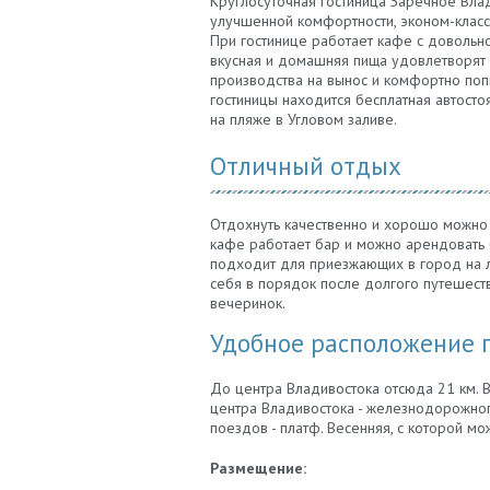
Круглосуточная гостиница Заречное Вла
улучшенной комфортности, эконом-класса
При гостинице работает кафе с довольно
вкусная и домашняя пища удовлетворят 
производства на вынос и комфортно попи
гостиницы находится бесплатная автосто
на пляже в Угловом заливе.
Отличный отдых
Отдохнуть качественно и хорошо можно в
кафе работает бар и можно арендовать 
подходит для приезжающих в город на ли
себя в порядок после долгого путешеств
вечеринок.
Удобное расположение 
До центра Владивостока отсюда 21 км. 
центра Владивостока - железнодорожног
поездов - платф. Весенняя, с которой м
Размещение: