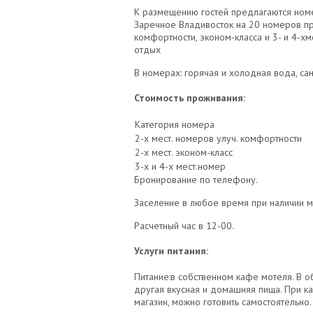
К размещению гостей предлагаются номе
Заречное Владивосток на 20 номеров п
комфортности, эконом-класса и 3- и 4-хм
отдых
В номерах: горячая и холодная вода, са
Стоимость проживания:
Категория номера
2-х мест. номеров улуч. комфортности
2-х мест. эконом-класс
3-х и 4-х мест.номер
​Бронирование по телефону.
Заселение в любое время при наличии м
Расчетный час в 12-00.
Услуги питания:
Питание:в собственном кафе мотеля. В о
другая вкусная и домашняя пища. При ка
магазин, можно готовить самостоятельно.