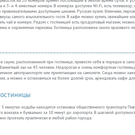
дивосток на 20 номеров примет постояльцев в любое время суток. К 
 и 3- и 4-хместные номера. В номерах доступен Wi-Fi, есть телевизор, 
 привлекательными доступными ценами. Русская кухня: блинчики, пирожк
вкусы самого взыскательного гостя. В кафе можно купить свежайшие к
ть чай в номере. Рядом с гостиницей есть продуктовый магазин, можно
янка и охраняемая парковка. Гостиница расположена около красивого ле
 сауне, расположенной при гостинице, привести себя в порядок в салон
банкетный зал на 45 человек. Недорогая и очень комфортная гостиниц
чном автотранспорте или прилетающих на самолете. Сюда можно заехат
ия, а можно и остановиться на более долгий срок, арендовать кафе дл
гостиницы
В 5 минутах ходьбы находится остановка общественного транспорта Пи
о вокзала и буквально за 10 минут до аэропорта. В шаговой доступнос
ожно проехать практически в любой район города.