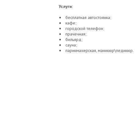
Услуги:
бесплатная автостоянка;
кафе;
городской телефон;
прачечная;
бильярд;
сауна;
парикмахерская, маникюр\педикюр.