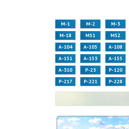
М-1
М-2
М-3
М-18
М51
М52
А-104
А-105
А-108
А-151
А-153
А-155
А-310
Р-23
Р-120
Р-217
Р-221
Р-228