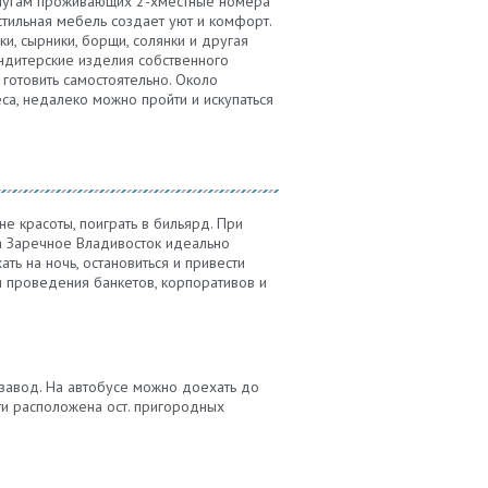
услугам проживающих 2-хместные номера
стильная мебель создает уют и комфорт.
и, сырники, борщи, солянки и другая
ондитерские изделия собственного
 готовить самостоятельно. Около
са, недалеко можно пройти и искупаться
е красоты, поиграть в бильярд. При
а Заречное Владивосток идеально
ь на ночь, остановиться и привести
я проведения банкетов, корпоративов и
взавод. На автобусе можно доехать до
ти расположена ост. пригородных