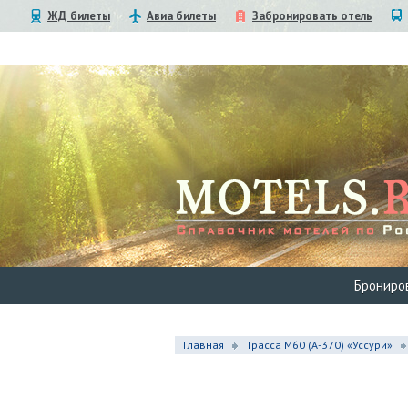
ЖД билеты
Авиа билеты
Забронировать отель
Брониро
Главная
Трасса М60 (А-370) «Уссури»