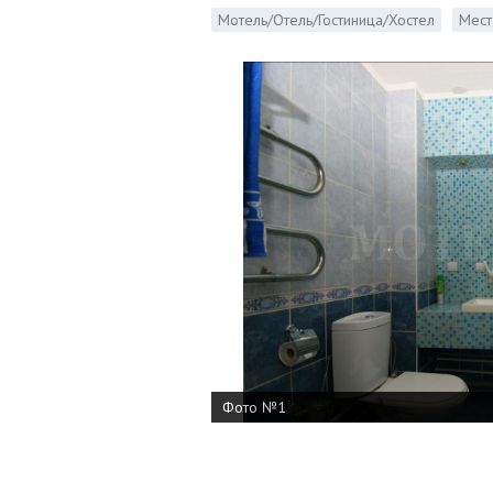
Мотель/Отель/Гостиница/Хостел
Мест
Фото №1