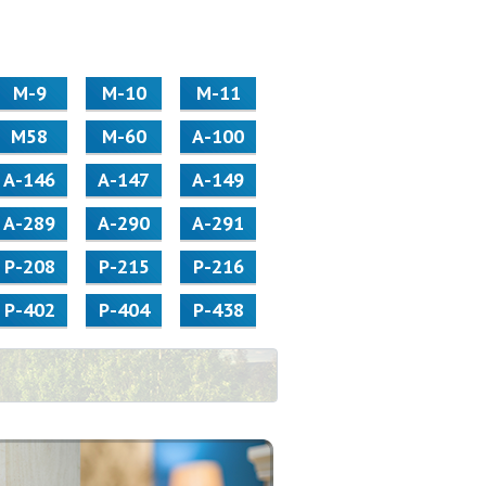
М-9
М-10
М-11
М58
M-60
А-100
А-146
А-147
А-149
А-289
А-290
А-291
Р-208
Р-215
Р-216
Р-402
Р-404
Р-438