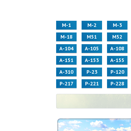
М-1
М-2
М-3
М-18
М51
М52
А-104
А-105
А-108
А-151
А-153
А-155
А-310
Р-23
Р-120
Р-217
Р-221
Р-228