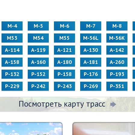
М-4
М-5
М-6
М-7
М-8
М53
М54
М55
M-56L
M-56K
А-114
А-119
А-121
А-130
А-142
А-158
А-160
А-180
А-181
А-260
Р-132
Р-152
Р-158
Р-176
Р-193
Р-229
Р-242
Р-243
Р-269
Р-351
Посмотреть карту трасс