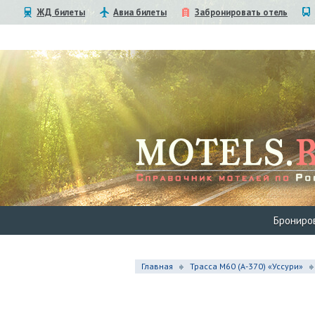
ЖД билеты
Авиа билеты
Забронировать отель
Брониро
Главная
Трасса М60 (А-370) «Уссури»