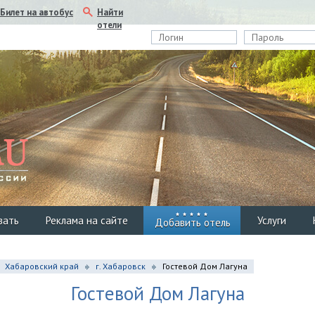
Найти
Билет на автобус
отели
вать
Реклама на сайте
Услуги
Добавить отель
Хабаровский край
г. Хабаровск
Гостевой Дом Лагуна
Гостевой Дом Лагуна