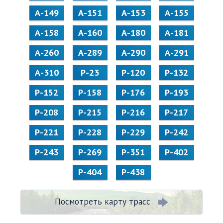
А-149
А-151
А-153
А-155
А-158
А-160
А-180
А-181
А-260
А-289
А-290
А-291
А-310
Р-23
Р-120
Р-132
Р-152
Р-158
Р-176
Р-193
Р-208
Р-215
Р-216
Р-217
Р-221
Р-228
Р-229
Р-242
Р-243
Р-269
Р-351
Р-402
Р-404
Р-438
Посмотреть карту трасс