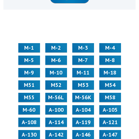
М-1
М-2
М-3
М-4
М-5
М-6
М-7
М-8
М-9
М-10
М-11
М-18
М51
М52
М53
М54
М55
M-56L
M-56K
М58
M-60
А-100
А-104
А-105
А-108
А-114
А-119
А-121
А-130
А-142
А-146
А-147